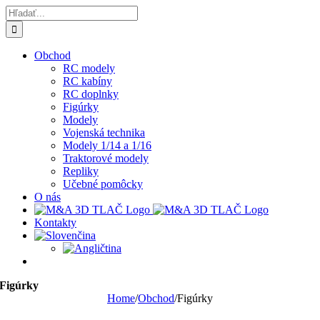
Skip
Hľadať:
to
content
Obchod
RC modely
RC kabíny
RC doplnky
Figúrky
Modely
Vojenská technika
Modely 1/14 a 1/16
Traktorové modely
Repliky
Učebné pomôcky
O nás
Kontakty
Figúrky
Home
/
Obchod
/
Figúrky