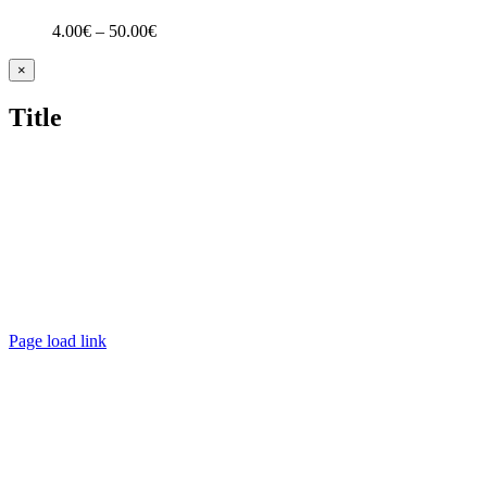
4.00
€
–
50.00
€
Zatvoriť
×
rýchle
zobrazenie
Title
produktu
Page load link
Go
to
Top