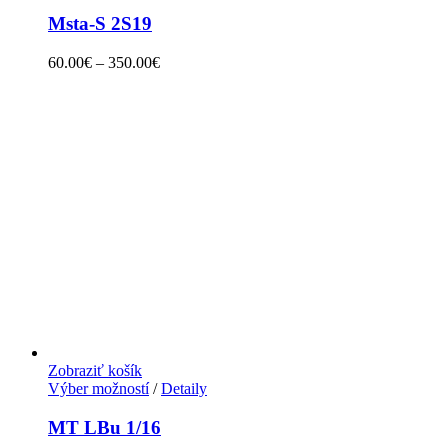
Msta-S 2S19
60.00
€
–
350.00
€
Zobraziť košík
Výber možností
/
Detaily
MT LBu 1/16