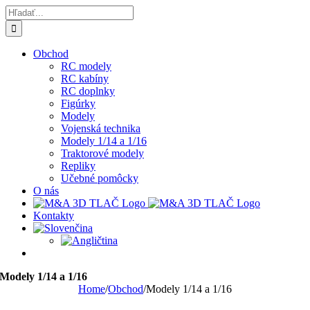
Skip
Hľadať:
to
content
Obchod
RC modely
RC kabíny
RC doplnky
Figúrky
Modely
Vojenská technika
Modely 1/14 a 1/16
Traktorové modely
Repliky
Učebné pomôcky
O nás
Kontakty
Modely 1/14 a 1/16
Home
/
Obchod
/
Modely 1/14 a 1/16