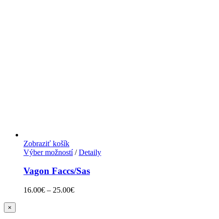
Zobraziť košík
Výber možností
/
Detaily
Vagon Faccs/Sas
16.00
€
–
25.00
€
Zatvoriť
×
rýchle