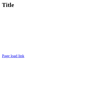
zobrazenie
Title
produktu
Page load link
Go
to
Top