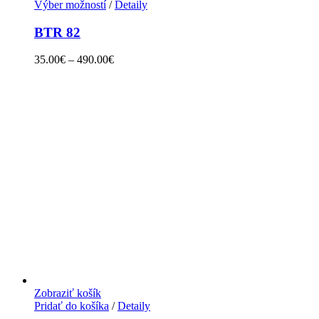
Výber možností
/
Detaily
BTR 82
35.00
€
–
490.00
€
Zobraziť košík
Pridať do košíka
/
Detaily