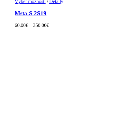
Výber možností
/
Detaily
Msta-S 2S19
60.00
€
–
350.00
€