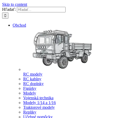
Skip to content
Hľadať:
Obchod
RC modely
RC kabíny
RC doplnky
Figúrky
Modely
Vojenská technika
Modely 1/14 a 1/16
Traktorové modely
Repliky
Učebné pomôcky