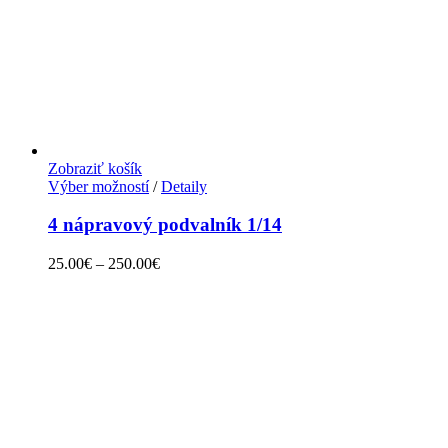
Zobraziť košík
Výber možností
/
Detaily
4 nápravový podvalník 1/14
25.00
€
–
250.00
€