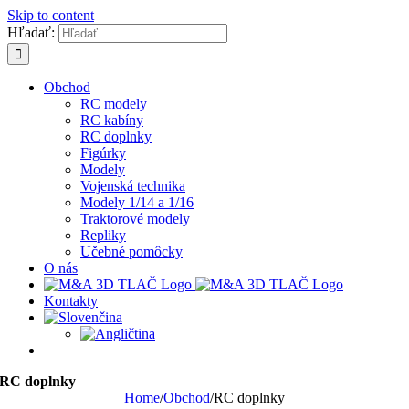
Skip to content
Hľadať:
Obchod
RC modely
RC kabíny
RC doplnky
Figúrky
Modely
Vojenská technika
Modely 1/14 a 1/16
Traktorové modely
Repliky
Učebné pomôcky
O nás
Kontakty
RC doplnky
Home
/
Obchod
/
RC doplnky