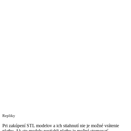
Repliky
Pri zakúpení STL modelov a ich stiahnutí nie je možné vrátenie
platby. Ak ste modely nestiahli platbu je možné stornovať.