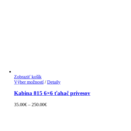
Zobraziť košík
Výber možností
/
Detaily
Kabina 815 6×6 ťahač prívesov
35.00
€
–
250.00
€