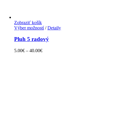
Zobraziť košík
Výber možností
/
Detaily
Pluh 5 radový
5.00
€
–
40.00
€