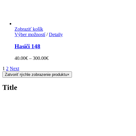
Zobraziť košík
Výber možností
/
Detaily
Hasiči 148
40.00
€
–
300.00
€
1
2
Next
Zatvoriť rýchle zobrazenie produktu
×
Title