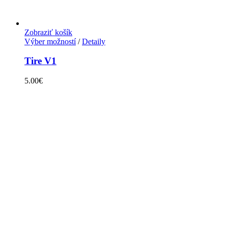
Zobraziť košík
Výber možností
/
Detaily
Tire V1
5.00
€