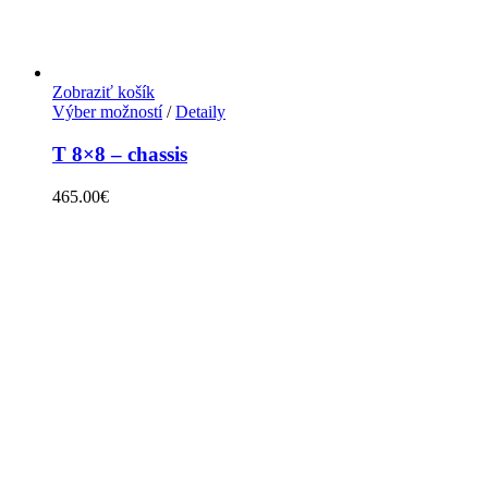
Zobraziť košík
Výber možností
/
Detaily
T 8×8 – chassis
465.00
€