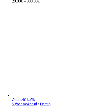
20.00
€
–
300.00
€
Zobraziť košík
Výber možností
/
Detaily