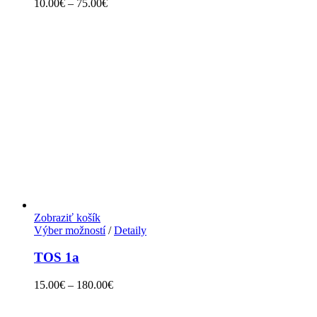
10.00
€
–
75.00
€
Zobraziť košík
Výber možností
/
Detaily
TOS 1a
15.00
€
–
180.00
€