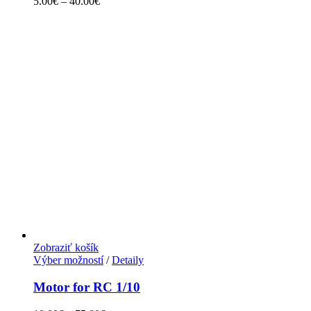
5.00
€
–
40.00
€
Zobraziť košík
Výber možností
/
Detaily
Motor for RC 1/10