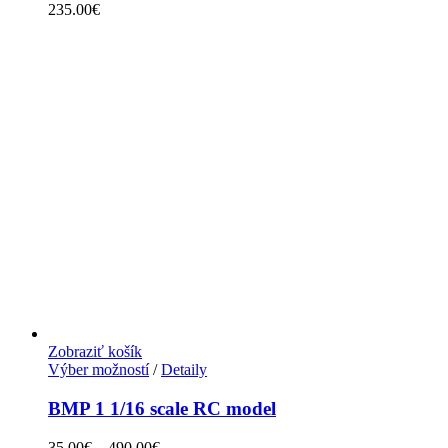
235.00
€
Zobraziť košík
Výber možností
/
Detaily
BMP 1 1/16 scale RC model
35.00
€
–
490.00
€