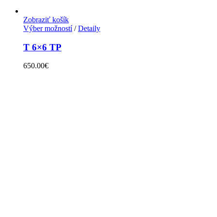
Zobraziť košík
Výber možností
/
Detaily
T 6×6 TP
650.00
€