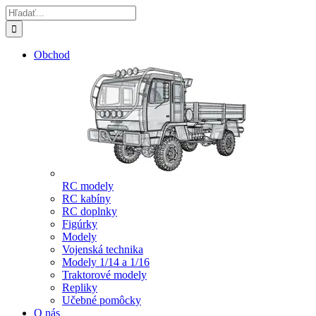
Skip
Hľadať:
to
content
Obchod
RC modely
RC kabíny
RC doplnky
Figúrky
Modely
Vojenská technika
Modely 1/14 a 1/16
Traktorové modely
Repliky
Učebné pomôcky
O nás