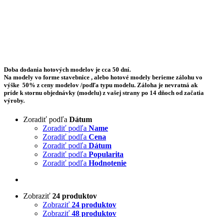
Doba dodania hotových modelov je cca 50 dní.
Na modely vo forme stavebnice , alebo hotové modely berieme zálohu vo
výške 50% z ceny modelov /podľa typu modelu. Záloha je nevratná ak
príde k stornu objednávky (modelu) z vašej strany po 14 dňoch od začatia
výroby.
Zoradiť podľa
Dátum
Zoradiť podľa
Name
Zoradiť podľa
Cena
Zoradiť podľa
Dátum
Zoradiť podľa
Popularita
Zoradiť podľa
Hodnotenie
Zobraziť
24 produktov
Zobraziť
24 produktov
Zobraziť
48 produktov