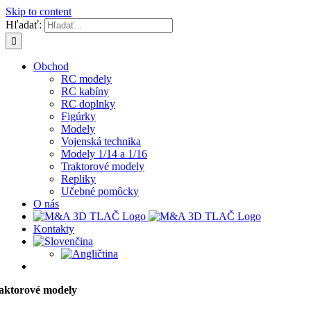
Skip to content
Hľadať:
Obchod
RC modely
RC kabíny
RC doplnky
Figúrky
Modely
Vojenská technika
Modely 1/14 a 1/16
Traktorové modely
Repliky
Učebné pomôcky
O nás
Kontakty
aktorové modely