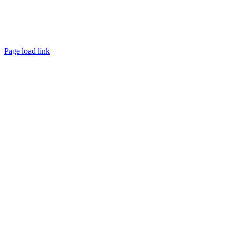
Page load link
Go
to
Top