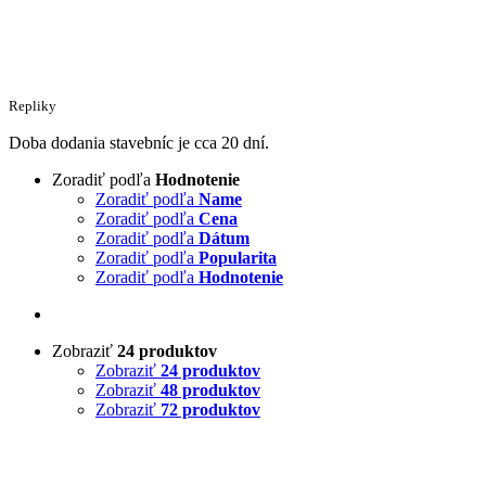
Repliky
Doba dodania stavebníc je cca 20 dní.
Zoradiť podľa
Hodnotenie
Zoradiť podľa
Name
Zoradiť podľa
Cena
Zoradiť podľa
Dátum
Zoradiť podľa
Popularita
Zoradiť podľa
Hodnotenie
Zobraziť
24 produktov
Zobraziť
24 produktov
Zobraziť
48 produktov
Zobraziť
72 produktov