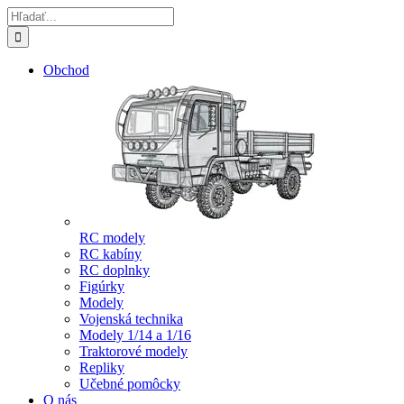
Skip
Hľadať:
to
content
Obchod
RC modely
RC kabíny
RC doplnky
Figúrky
Modely
Vojenská technika
Modely 1/14 a 1/16
Traktorové modely
Repliky
Učebné pomôcky
O nás