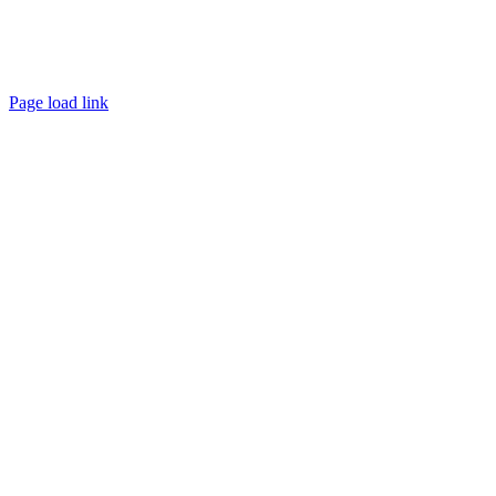
Page load link
Go
to
Top