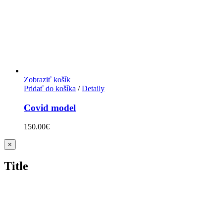
Zobraziť košík
Pridať do košíka
/
Detaily
Covid model
150.00
€
Zatvoriť
×
rýchle
zobrazenie
Title
produktu