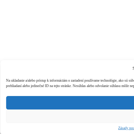
Na ukladanie a/alebo prístup k informáciám o zariadení používame technológie, ako sú súbo
prehliadaní alebo jedinečné ID na tejto stránke. Nesúhlas alebo odvolanie súhlasu môže nep
Zásady pou