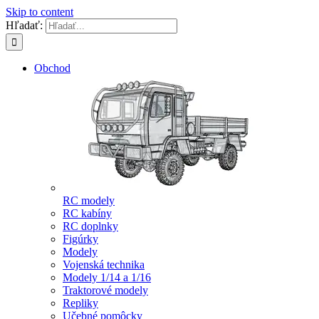
Skip to content
Hľadať:
Obchod
RC modely
RC kabíny
RC doplnky
Figúrky
Modely
Vojenská technika
Modely 1/14 a 1/16
Traktorové modely
Repliky
Učebné pomôcky