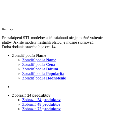
Repliky
Pri zakúpení STL modelov a ich stiahnutí nie je možné vrátenie
platby. Ak ste modely nestiahli platbu je možné stornovať.
Doba dodania stavebníc je cca 14.
Zoradiť podľa
Name
Zoradiť podľa
Name
Zoradiť podľa
Cena
Zoradiť podľa
Dátum
Zoradiť podľa
Popularita
Zoradiť podľa
Hodnotenie
Zobraziť
24 produktov
Zobraziť
24 produktov
Zobraziť
48 produktov
Zobraziť
72 produktov