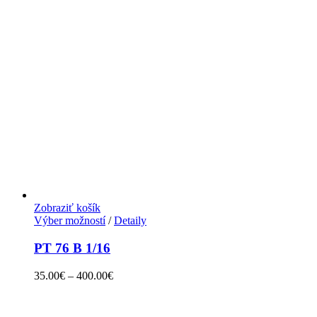
Zobraziť košík
Výber možností
/
Detaily
PT 76 B 1/16
35.00
€
–
400.00
€