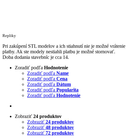
Repliky
Pri zakúpení STL modelov a ich stiahnutí nie je možné vrátenie
platby. Ak ste modely nestiahli platbu je možné stornovať.
Doba dodania stavebníc je cca 14.
Zoradiť podľa
Hodnotenie
Zoradiť podľa
Name
Zoradiť podľa
Cena
Zoradiť podľa
Dátum
Zoradiť podľa
Popularita
Zoradiť podľa
Hodnotenie
Zobraziť
24 produktov
Zobraziť
24 produktov
Zobraziť
48 produktov
Zobraziť
72 produktov