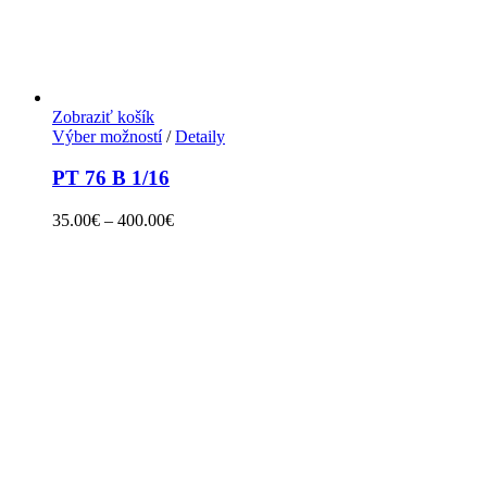
Zobraziť košík
Výber možností
/
Detaily
PT 76 B 1/16
35.00
€
–
400.00
€