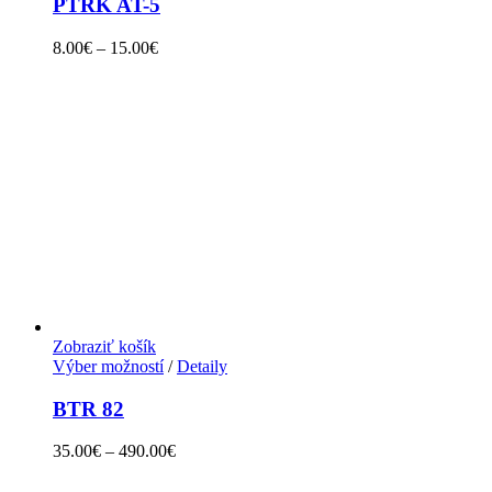
PTRK AT-5
8.00
€
–
15.00
€
Zobraziť košík
Výber možností
/
Detaily
BTR 82
35.00
€
–
490.00
€