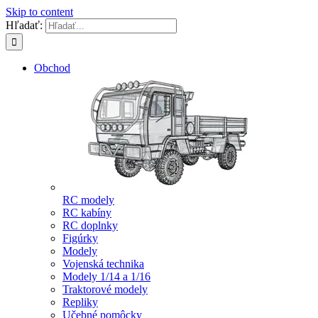
Skip to content
Hľadať:
Obchod
RC modely
RC kabíny
RC doplnky
Figúrky
Modely
Vojenská technika
Modely 1/14 a 1/16
Traktorové modely
Repliky
Učebné pomôcky