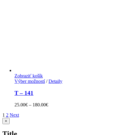
Zobraziť košík
Výber možností
/
Detaily
T – 141
25.00
€
–
180.00
€
1
2
Next
Zatvoriť
×
rýchle
zobrazenie
Title
produktu