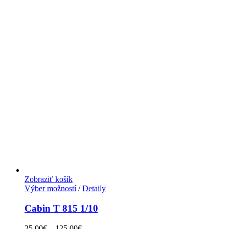
Zobraziť košík
Výber možností
/
Detaily
Cabin T 815 1/10
25.00
€
–
125.00
€