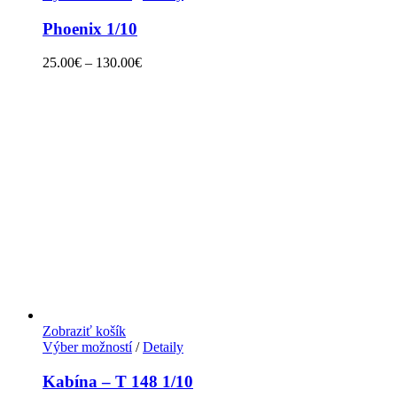
Phoenix 1/10
25.00
€
–
130.00
€
Zobraziť košík
Výber možností
/
Detaily
Kabína – T 148 1/10