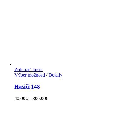
Zobraziť košík
Výber možností
/
Detaily
Hasiči 148
40.00
€
–
300.00
€