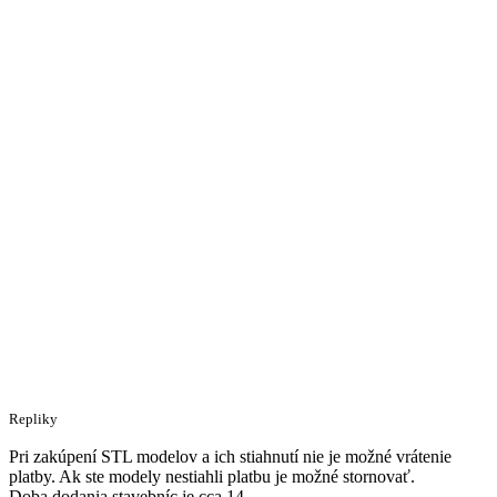
Repliky
Pri zakúpení STL modelov a ich stiahnutí nie je možné vrátenie
platby. Ak ste modely nestiahli platbu je možné stornovať.
Doba dodania stavebníc je cca 14.