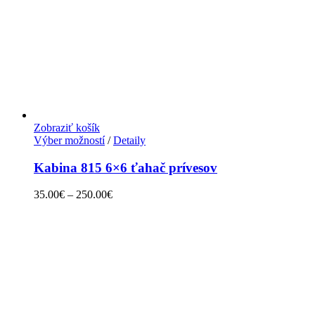
Zobraziť košík
Výber možností
/
Detaily
Kabina 815 6×6 ťahač prívesov
35.00
€
–
250.00
€