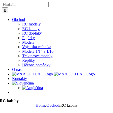
Skip
Hľadať:
to
content
Obchod
RC modely
RC kabíny
RC doplnky
Figúrky
Modely
Vojenská technika
Modely 1/14 a 1/16
Traktorové modely
Repliky
Učebné pomôcky
O nás
Kontakty
RC kabíny
Home
/
Obchod
/
RC kabíny