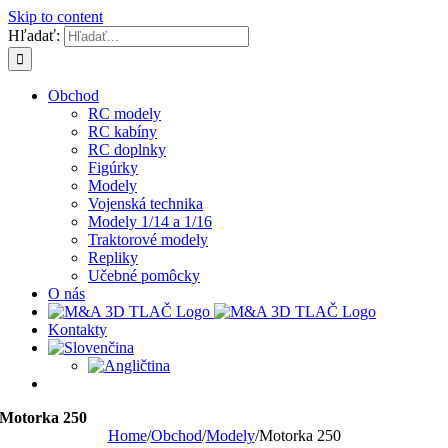
Skip to content
Hľadať:
Obchod
RC modely
RC kabíny
RC doplnky
Figúrky
Modely
Vojenská technika
Modely 1/14 a 1/16
Traktorové modely
Repliky
Učebné pomôcky
O nás
Kontakty
Motorka 250
Home
/
Obchod
/
Modely
/
Motorka 250