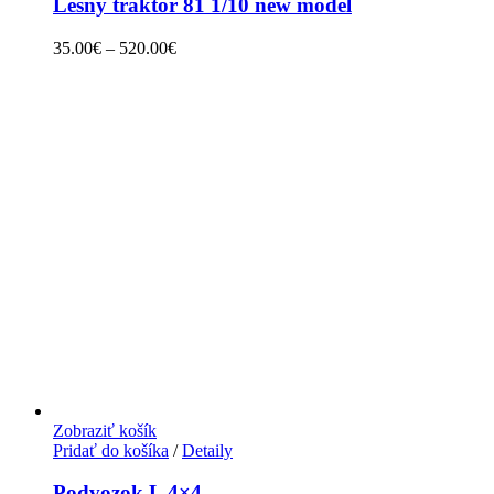
Lesný traktor 81 1/10 new model
35.00
€
–
520.00
€
Zobraziť košík
Pridať do košíka
/
Detaily
Podvozok L 4×4