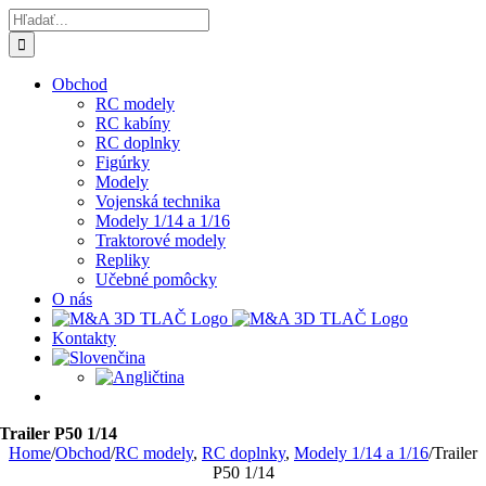
Skip
Hľadať:
to
content
Obchod
RC modely
RC kabíny
RC doplnky
Figúrky
Modely
Vojenská technika
Modely 1/14 a 1/16
Traktorové modely
Repliky
Učebné pomôcky
O nás
Kontakty
Trailer P50 1/14
Home
/
Obchod
/
RC modely
,
RC doplnky
,
Modely 1/14 a 1/16
/
Trailer
P50 1/14