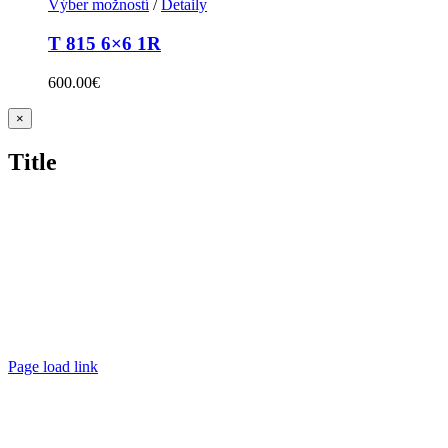
Výber možností
/
Detaily
T 815 6×6 1R
600.00
€
Zatvoriť
×
rýchle
zobrazenie
Title
produktu
Page load link
Go
to
Top