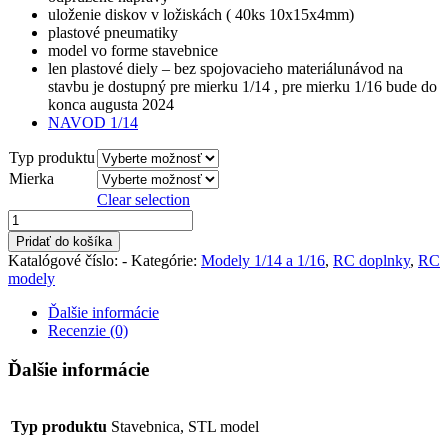
uloženie diskov v ložiskách ( 40ks 10x15x4mm)
plastové pneumatiky
model vo forme stavebnice
len plastové diely – bez spojovacieho materiálunávod na
stavbu je dostupný pre mierku 1/14 , pre mierku 1/16 bude do
konca augusta 2024
NAVOD 1/14
Typ produktu
Mierka
Clear selection
množstvo
Trailer
Pridať do košíka
P50
Katalógové číslo:
-
Kategórie:
Modely 1/14 a 1/16
,
RC doplnky
,
RC
1/14
modely
Ďalšie informácie
Recenzie (0)
Ďalšie informácie
Typ produktu
Stavebnica, STL model