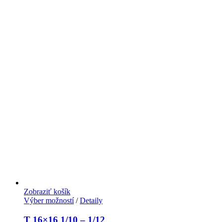
Zobraziť košík
Výber možností
/
Detaily
T 16×16 1/10 – 1/12