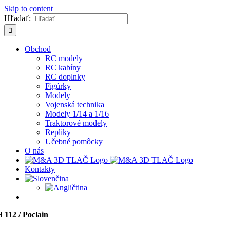
Skip to content
Hľadať:
Obchod
RC modely
RC kabíny
RC doplnky
Figúrky
Modely
Vojenská technika
Modely 1/14 a 1/16
Traktorové modely
Repliky
Učebné pomôcky
O nás
Kontakty
 112 / Poclain