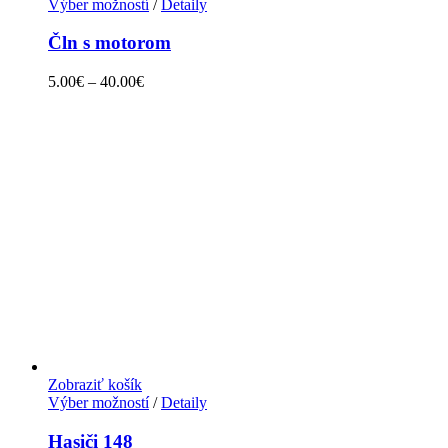
Výber možností
/
Detaily
Čln s motorom
5.00
€
–
40.00
€
Zobraziť košík
Výber možností
/
Detaily
Hasiči 148