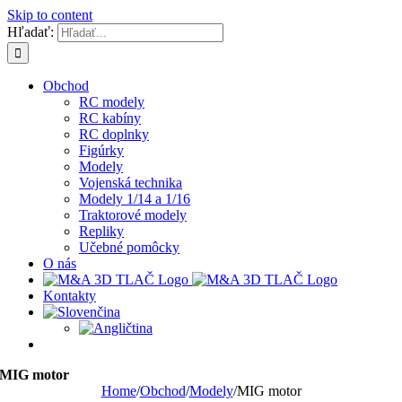
Skip to content
Hľadať:
Obchod
RC modely
RC kabíny
RC doplnky
Figúrky
Modely
Vojenská technika
Modely 1/14 a 1/16
Traktorové modely
Repliky
Učebné pomôcky
O nás
Kontakty
MIG motor
Home
/
Obchod
/
Modely
/
MIG motor