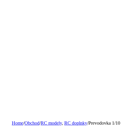
Home
/
Obchod
/
RC modely
,
RC doplnky
/
Prevodovka 1/10