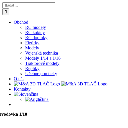
Skip
Hľadať:
to
content
Obchod
RC modely
RC kabíny
RC doplnky
Figúrky
Modely
Vojenská technika
Modely 1/14 a 1/16
Traktorové modely
Repliky
Učebné pomôcky
O nás
Kontakty
evodovka 1/10