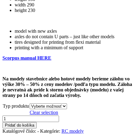
width 290
height 230
model with new axles
axles do not contain U parts – just like other models
tires designed for printing from flexi material
printing with a minimum of support
Scorpus manual HERE
Na modely stavebnice alebo hotové modely berieme zálohu vo
výške 30% – 50% z ceny modelov /podľa typu modelu. Záloha
je nevratná ak príde k stornu objednávky (modelu) z vašej
strany po 14 dňoch od začatia výroby.
Typ produktu
Clear selection
množstvo
Scorpus
Pridať do košíka
rover
Katalógové číslo:
-
Kategórie:
RC modely