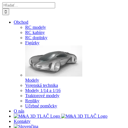
Skip
Hľadať:
to
content
Obchod
RC modely
RC kabíny
RC doplnky
Figúrky
Modely
Vojenská technika
Modely 1/14 a 1/16
Traktorové modely
Repliky
Učebné pomôcky
O nás
Kontakty