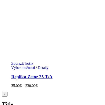
Zobraziť košík
Výber možností
/
Detaily
Replika Zetor 25 T/A
35.00
€
–
230.00
€
Zatvoriť
×
rýchle
zobrazenie
Title
produktu