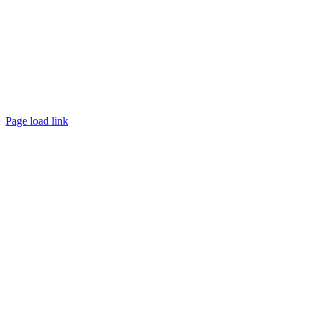
Page load link
Go
to
Top