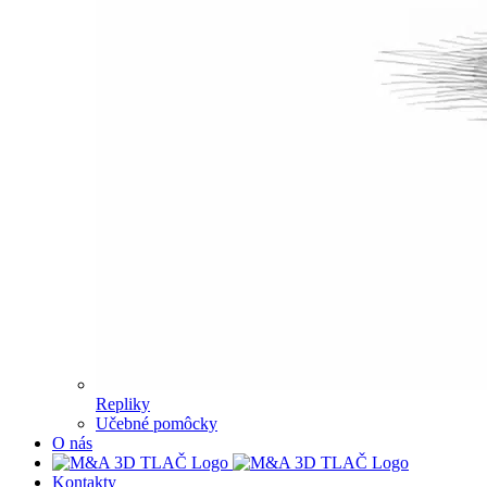
Repliky
Učebné pomôcky
O nás
Kontakty