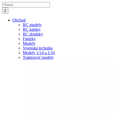
Skip
Hľadať:
to
content
Obchod
RC modely
RC kabíny
RC doplnky
Figúrky
Modely
Vojenská technika
Modely 1/14 a 1/16
Traktorové modely