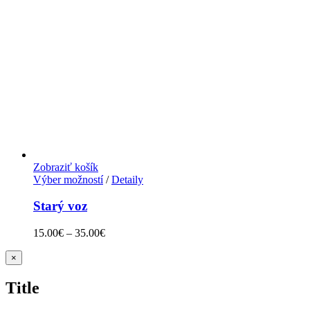
Zobraziť košík
Výber možností
/
Detaily
Starý voz
15.00
€
–
35.00
€
Zatvoriť
×
rýchle
zobrazenie
Title
produktu