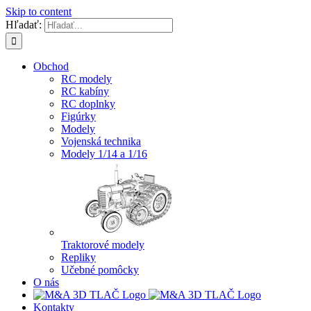
Skip to content
Hľadať:
Obchod
RC modely
RC kabíny
RC doplnky
Figúrky
Modely
Vojenská technika
Modely 1/14 a 1/16
Traktorové modely
Repliky
Učebné pomôcky
O nás
Kontakty