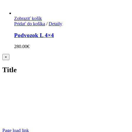
Zobraziť košík
Pridať do košíka
/
Detaily
Podvozok L 4×4
280.00
€
Zatvoriť
×
rýchle
zobrazenie
Title
produktu
Page load link