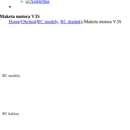
Maketa motora V3S
Home
/
Obchod
/
RC modely
,
RC doplnky
/
Maketa motora V3S
RC modely
RC kabíny