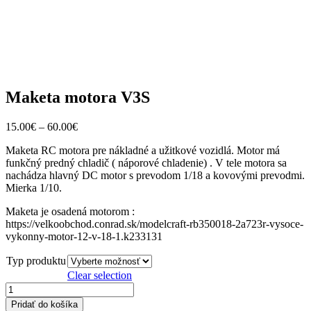
Maketa motora V3S
15.00
€
–
60.00
€
Maketa RC motora pre nákladné a užitkové vozidlá. Motor má
funkčný predný chladič ( náporové chladenie) . V tele motora sa
nachádza hlavný DC motor s prevodom 1/18 a kovovými prevodmi.
Mierka 1/10.
Maketa je osadená motorom :
https://velkoobchod.conrad.sk/modelcraft-rb350018-2a723r-vysoce-
vykonny-motor-12-v-18-1.k233131
Typ produktu
Clear selection
množstvo
Maketa
Pridať do košíka