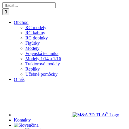
Skip
Hľadať:
to
content
Obchod
RC modely
RC kabíny
RC doplnky
Figúrky
Modely
Vojenská technika
Modely 1/14 a 1/16
Traktorové modely
Repliky
Učebné pomôcky
O nás
Kontakty