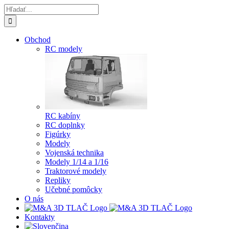
Skip
Hľadať:
to
content
Obchod
RC modely
RC kabíny
RC doplnky
Figúrky
Modely
Vojenská technika
Modely 1/14 a 1/16
Traktorové modely
Repliky
Učebné pomôcky
O nás
Kontakty