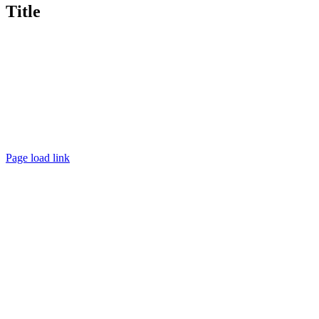
zobrazenie
Title
produktu
Page load link
Go
to
Top