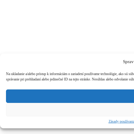
Sprav
Na ukladanie a/alebo prístup k informáciám o zariadení používame technológie, ako sú súb
správanie pri prehliadaní alebo jedinečné ID na tejto stránke. Nesúhlas alebo odvolanie súh
Zásady používani