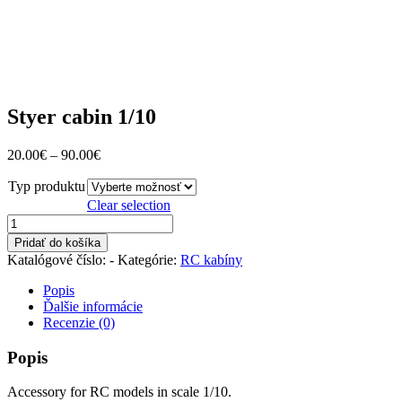
Styer cabin 1/10
20.00
€
–
90.00
€
Typ produktu
Clear selection
množstvo
Styer
Pridať do košíka
cabin
Katalógové číslo:
-
Kategórie:
RC kabíny
1/10
Popis
Ďalšie informácie
Recenzie (0)
Popis
Accessory for RC models in scale 1/10.