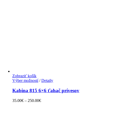
Zobraziť košík
Výber možností
/
Detaily
Kabina 815 6×6 ťahač prívesov
35.00
€
–
250.00
€