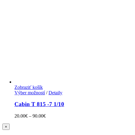
Zobraziť košík
Výber možností
/
Detaily
Cabin T 815 -7 1/10
20.00
€
–
90.00
€
Zatvoriť
×
rýchle