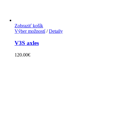
Zobraziť košík
Výber možností
/
Detaily
V3S axles
120.00
€