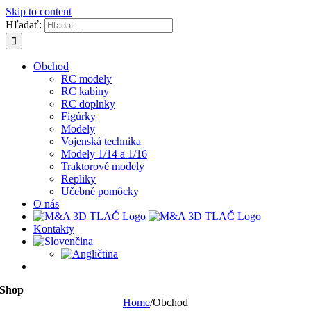
Skip to content
Hľadať:
Obchod
RC modely
RC kabíny
RC doplnky
Figúrky
Modely
Vojenská technika
Modely 1/14 a 1/16
Traktorové modely
Repliky
Učebné pomôcky
O nás
Kontakty
Shop
Home
/
Obchod