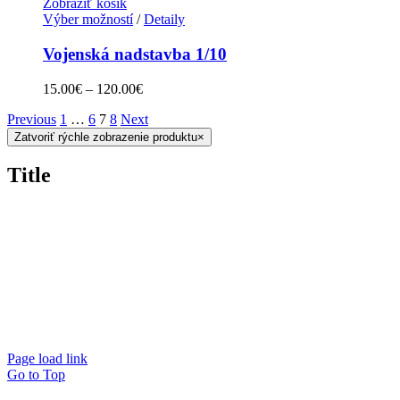
Zobraziť košík
Výber možností
/
Detaily
Vojenská nadstavba 1/10
15.00
€
–
120.00
€
Previous
1
…
6
7
8
Next
Zatvoriť rýchle zobrazenie produktu
×
Title
Page load link
Go to Top